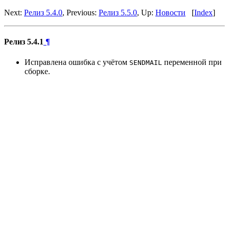
Next:
Релиз 5.4.0
, Previous:
Релиз 5.5.0
, Up:
Новости
[
Index
]
Релиз 5.4.1
¶
Исправлена ошибка с учётом
переменной при
SENDMAIL
сборке.