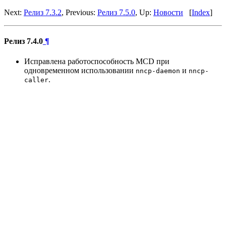
Next:
Релиз 7.3.2
, Previous:
Релиз 7.5.0
, Up:
Новости
[
Index
]
Релиз 7.4.0
¶
Исправлена работоспособность MCD при
одновременном использовании
и
nncp-daemon
nncp-
.
caller