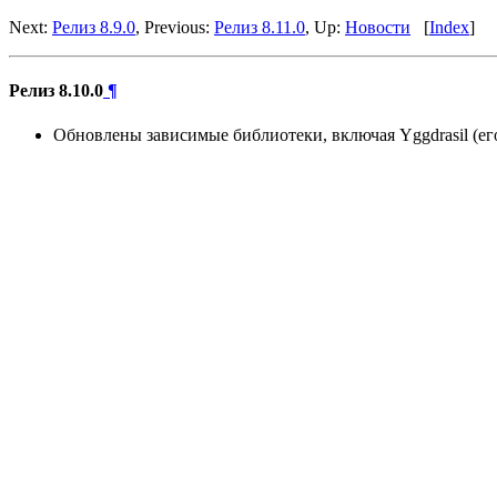
Next:
Релиз 8.9.0
, Previous:
Релиз 8.11.0
, Up:
Новости
[
Index
]
Релиз 8.10.0
¶
Обновлены зависимые библиотеки, включая Yggdrasil (его 