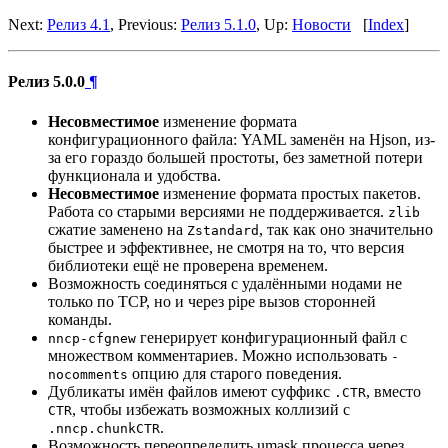
Next:
Релиз 4.1
, Previous:
Релиз 5.1.0
, Up:
Новости
[
Index
]
Релиз 5.0.0
¶
Несовместимое
изменение формата
конфигурационного файла: YAML заменён на Hjson, из-
за его гораздо большей простоты, без заметной потери
функционала и удобства.
Несовместимое
изменение формата простых пакетов.
Работа со старыми версиями не поддерживается.
zlib
сжатие заменено на
, так как оно значительно
Zstandard
быстрее и эффективнее, не смотря на то, что версия
библиотеки ещё не проверена временем.
Возможность соединяться с удалёнными нодами не
только по TCP, но и через pipe вызов сторонней
команды.
генерирует конфигурационный файл с
nncp-cfgnew
множеством комментариев. Можно использовать
-
опцию для старого поведения.
nocomments
Дубликаты имён файлов имеют суффикс
, вместо
.CTR
, чтобы избежать возможных коллизий с
CTR
.
.nncp.chunkCTR
Возможность переопределить umask процесса через