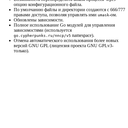
опцию конфигурационного файла.
По умолчанию файлы и директории создаются с 666/777
правами доступа, позволяя управлять ими
-ом.
umask
Обновлены зависимости.
Полное использование Go модулей для управления
зависимостями (используется
namespace).
go.cypherpunks.ru/nncp/v5
Отмена автоматического использования более новых
версий GNU GPL (лицензия проекта GNU GPLv3-
только).